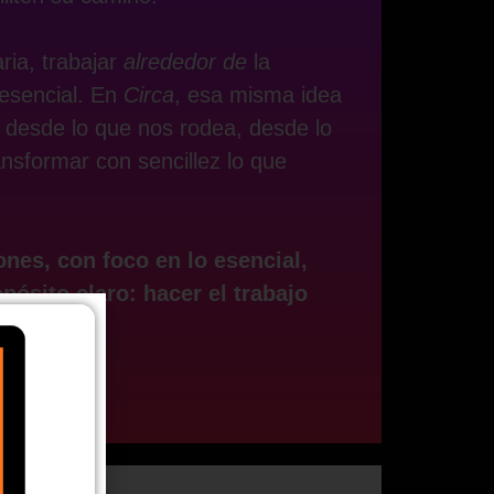
ria, trabajar
alrededor de
la
 esencial. En
Circa
, esa misma idea
r desde lo que nos rodea, desde lo
ansformar con sencillez lo que
nes, con foco en lo esencial,
pósito claro: hacer el trabajo
ctivo.