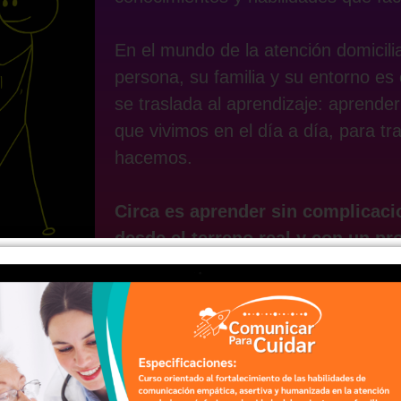
En el mundo de la atención domicilia
persona, su familia y su entorno es
se traslada al aprendizaje: aprende
que vivimos en el día a día, para tr
hacemos.
Circa es aprender sin complicacio
desde el terreno real y con un pro
más humano, más fácil y más efe
Conocer las diferentes categorias