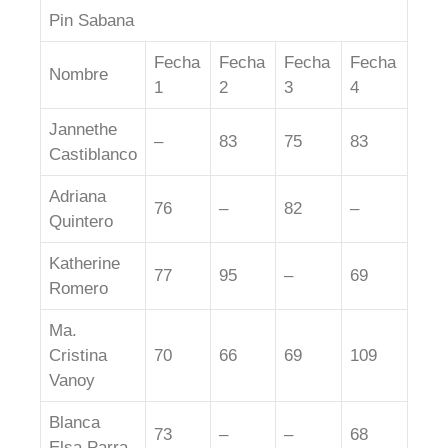
Pin Sabana
Fecha
Fecha
Fecha
Fecha
Nombre
1
2
3
4
Jannethe
–
83
75
83
Castiblanco
Adriana
76
–
82
–
Quintero
Katherine
77
95
–
69
Romero
Ma.
Cristina
70
66
69
109
Vanoy
Blanca
73
–
–
68
Elsa Parra