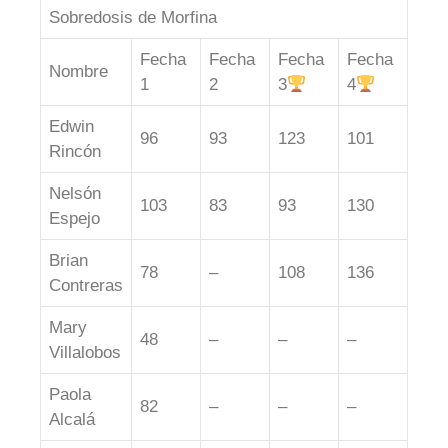
Sobredosis de Morfina
Fecha
Fecha
Fecha
Fecha
Nombre
1
2
3
4
Edwin
96
93
123
101
Rincón
Nelsón
103
83
93
130
Espejo
Brian
78
–
108
136
Contreras
Mary
48
–
–
–
Villalobos
Paola
82
–
–
–
Alcalá