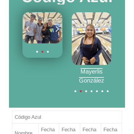
grith
garife
Jean Carlos
Mayerlis
Alva
Castillo
González
Código Azul
Fecha
Fecha
Fecha
Fecha
Nombre