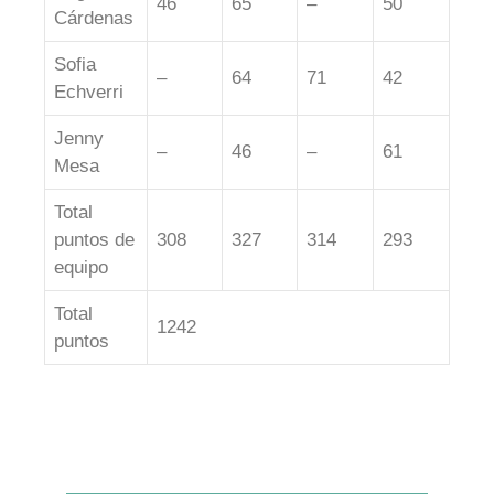
46
65
–
50
Cárdenas
Sofia
–
64
71
42
Echverri
Jenny
–
46
–
61
Mesa
Total
puntos de
308
327
314
293
equipo
Total
1242
puntos