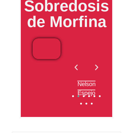
Sobredosis
de Morfina
Edgar Silva
Edwin
Nelson
Mary
Rincón
Espejo
Villalobo