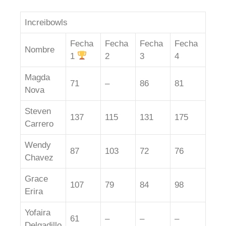
Increibowls
Fecha
Fecha
Fecha
Fecha
Nombre
1
2
3
4
Magda
71
–
86
81
Nova
Steven
137
115
131
175
Carrero
Wendy
87
103
72
76
Chavez
Grace
107
79
84
98
Erira
Yofaira
61
–
–
–
Delgadillo