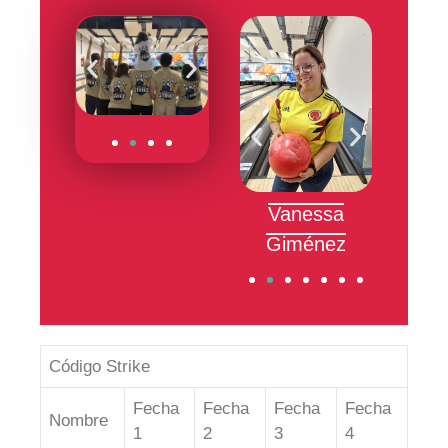
 Velandia
Juliana Pino
Vanessa
Juan
Giménez
Ot
Código Strike
Fecha
Fecha
Fecha
Fecha
Nombre
1
2
3
4