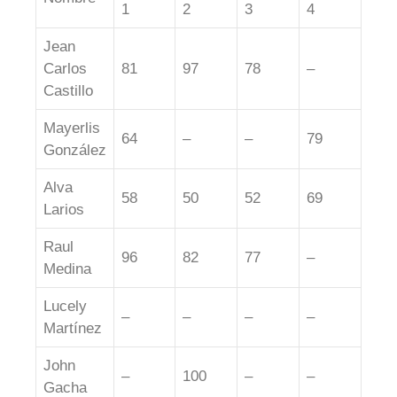
1
2
3
4
Jean
Carlos
81
97
78
–
Castillo
Mayerlis
64
–
–
79
González
Alva
58
50
52
69
Larios
Raul
96
82
77
–
Medina
Lucely
–
–
–
–
Martínez
John
–
100
–
–
Gacha