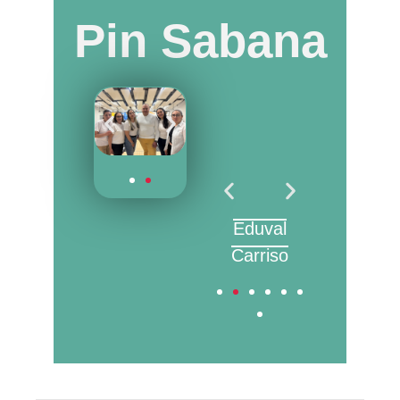
Pin Sabana
Adriana
Jannethe
Eduval
Blanca
Quintero
Castiblanc
Carriso
Elsa Parr
o