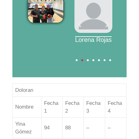
Camila
Yina Gómez
Lorena Rojas
Harwin
árdenas
Doloran
Fecha
Fecha
Fecha
Fecha
Nombre
1
2
3
4
Yina
94
88
–
–
Gómez