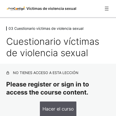
Víctimas de violencia sexual
03 Cuestionario víctimas de violencia sexual
01 Contexto
2 lecciones
Cuestionario víctimas
02 Atención integral
de violencia sexual
2 lecciones
03 Cuestionario víctimas de
violencia sexual
NO TIENES ACCESO A ESTA LECCIÓN
Cuestionario víctimas de violencia sexual
Please register or sign in to
Obtén tu certificación
access the course content.
Hacer el curso