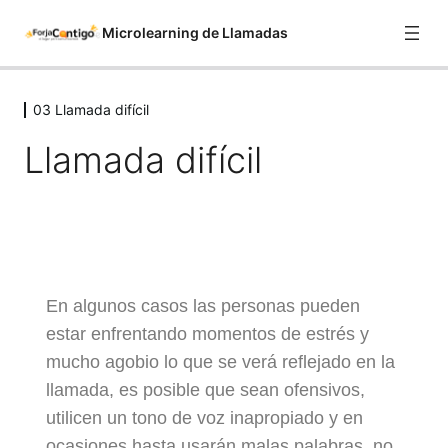
Microlearning de Llamadas
03 Llamada difícil
01 Contexto
1 lección
Llamada difícil
02 Cordialidad y Escucha activa
1 lección
03 Llamada difícil
Llamada difícil
04 La calidad de los datos
En algunos casos las personas pueden
1 lección
estar enfrentando momentos de estrés y
05 Cuestionario Final Microlearning
mucho agobio lo que se verá reflejado en la
de Llamadas
llamada, es posible que sean ofensivos,
1 lección, 1 cuestionario
utilicen un tono de voz inapropiado y en
Obtén tu certificación
ocasiones hasta usarán malas palabras, no