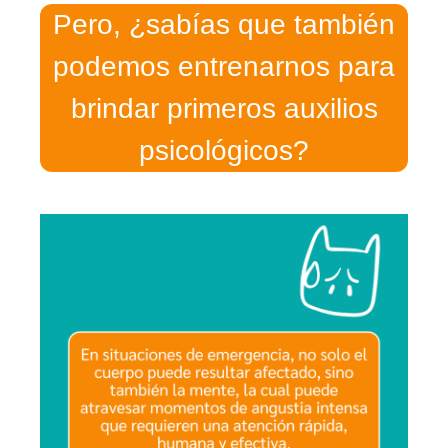
Pero, ¿sabías que también
podemos entrenarnos para
brindar primeros auxilios
psicológicos?