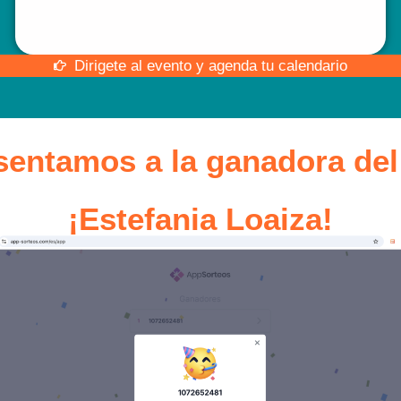
Dirigete al evento y agenda tu calendario
sentamos a la ganadora del
¡Estefania Loaiza!